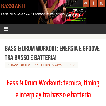
BASSLAB.IT
LEZIONI BASSO E CONTRABBASSO BOLOGNA
Bass & Drum Workout: energia e groove
tra basso e batteria!
DI
BASSLAB.IT®
11 FEBBRAIO 2026
VIDEO
Bass & Drum Workout: tecnica, timing
e interplay tra basso e batteria
–