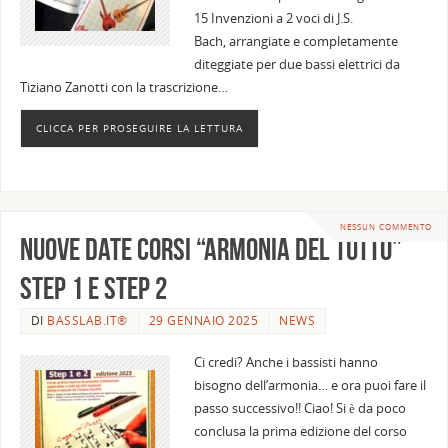
15 Invenzioni a 2 voci di J.S.
Bach, arrangiate e completamente
diteggiate per due bassi elettrici da
Tiziano Zanotti con la trascrizione…
CLICCA PER PROSEGUIRE LA LETTURA
NESSUN COMMENTO
NUOVE DATE corsi “ARMONIA del Tutto”
STEP 1 e STEP 2
DI
BASSLAB.IT®
29 GENNAIO 2025
NEWS
Ci credi? Anche i bassisti hanno
bisogno dell’armonia… e ora puoi fare il
passo successivo!! Ciao! Si è da poco
conclusa la prima edizione del corso