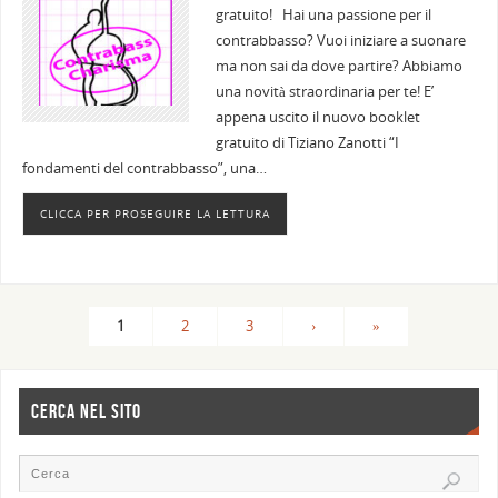
gratuito! Hai una passione per il
contrabbasso? Vuoi iniziare a suonare
ma non sai da dove partire? Abbiamo
una novità straordinaria per te! E’
appena uscito il nuovo booklet
gratuito di Tiziano Zanotti “I
fondamenti del contrabbasso”, una…
CLICCA PER PROSEGUIRE LA LETTURA
1
2
3
›
»
CERCA NEL SITO