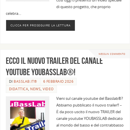
così oggi ti presento un video speciale
di questo progetto, che proprio
celebra…
CLICCA PER PROSEGUIRE LA LETTURA
NESSUN COMMENTO
Ecco il nuovo trailer del canale
youtube YOUBASSLAB®!
DI
BASSLAB.IT®
6 FEBBRAIO 2026
DIDATTICA
,
NEWS
,
VIDEO
Vieni sul canale youtube del Basslab®?
Abbiamo pubblicato il nuovo trailer!! –
È da poco uscito il nuovo TRAILER del
canale youtube YOUBASSLAB dedicato
al mondo del basso e del contrabbasso