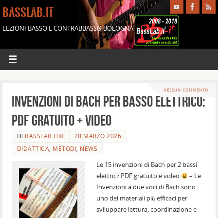
BASSLAB.IT
LEZIONI BASSO E CONTRABBASSO BOLOGNA
NESSUN COMMENTO
Invenzioni di Bach per basso elettrico:
PDF gratuito + video
DI
BASSLAB.IT®
20 MARZO 2026
DIDATTICA
,
METODI
,
NEWS
Le 15 invenzioni di Bach per 2 bassi
elettrici: PDF gratuito e video
– Le
Invenzioni a due voci di Bach sono
uno dei materiali più efficaci per
sviluppare lettura, coordinazione e