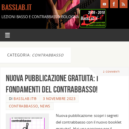
BASSLAB.IT
LEZIONI BASSO E CONTRABBASSO BOLOGNA
CATEGORIA:
CONTRABBASSO
2 COMMENTI
Nuova pubblicazione gratuita: i
fondamenti del contrabbasso!
DI
BASSLAB.IT®
3 NOVEMBRE 2023
CONTRABBASSO
,
NEWS
Nuova pubblicazione: scopri i segreti
del contrabbasso con il nuovo booklet
gratuito! Hai una passione per il