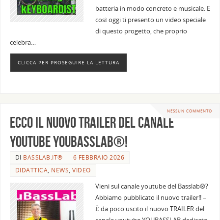
batteria in modo concreto e musicale. E
così oggi ti presento un video speciale
di questo progetto, che proprio
celebra…
CLICCA PER PROSEGUIRE LA LETTURA
NESSUN COMMENTO
Ecco il nuovo trailer del canale
youtube YOUBASSLAB®!
DI
BASSLAB.IT®
6 FEBBRAIO 2026
DIDATTICA
,
NEWS
,
VIDEO
Vieni sul canale youtube del Basslab®?
Abbiamo pubblicato il nuovo trailer!! –
È da poco uscito il nuovo TRAILER del