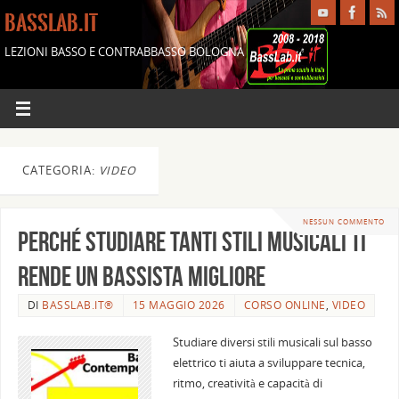
BASSLAB.IT
LEZIONI BASSO E CONTRABBASSO BOLOGNA
CATEGORIA:
VIDEO
NESSUN COMMENTO
Perché studiare tanti stili musicali ti
rende un bassista migliore
DI
BASSLAB.IT®
15 MAGGIO 2026
CORSO ONLINE
,
VIDEO
Studiare diversi stili musicali sul basso
elettrico ti aiuta a sviluppare tecnica,
ritmo, creatività e capacità di