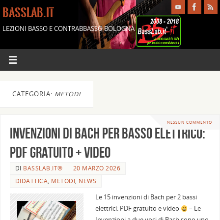
BASSLAB.IT
LEZIONI BASSO E CONTRABBASSO BOLOGNA
CATEGORIA:
METODI
NESSUN COMMENTO
Invenzioni di Bach per basso elettrico:
PDF gratuito + video
DI
BASSLAB.IT®
20 MARZO 2026
DIDATTICA
,
METODI
,
NEWS
Le 15 invenzioni di Bach per 2 bassi
elettrici: PDF gratuito e video
– Le
Invenzioni a due voci di Bach sono uno