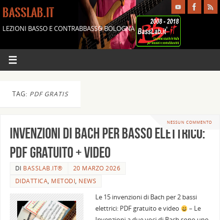
BASSLAB.IT
LEZIONI BASSO E CONTRABBASSO BOLOGNA
TAG:
PDF GRATIS
NESSUN COMMENTO
Invenzioni di Bach per basso elettrico:
PDF gratuito + video
DI
BASSLAB.IT®
20 MARZO 2026
DIDATTICA
,
METODI
,
NEWS
Le 15 invenzioni di Bach per 2 bassi
elettrici: PDF gratuito e video
– Le
Invenzioni a due voci di Bach sono uno