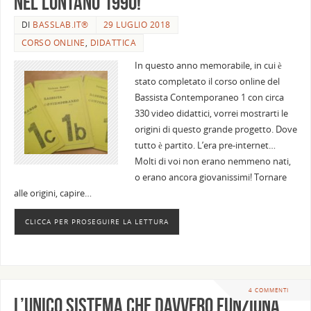
nel lontano 1990!
DI
BASSLAB.IT®
29 LUGLIO 2018
CORSO ONLINE
,
DIDATTICA
In questo anno memorabile, in cui è
stato completato il corso online del
Bassista Contemporaneo 1 con circa
330 video didattici, vorrei mostrarti le
origini di questo grande progetto. Dove
tutto è partito. L’era pre-internet…
Molti di voi non erano nemmeno nati,
o erano ancora giovanissimi! Tornare
alle origini, capire…
CLICCA PER PROSEGUIRE LA LETTURA
4 COMMENTI
L’unico sistema che davvero funziona