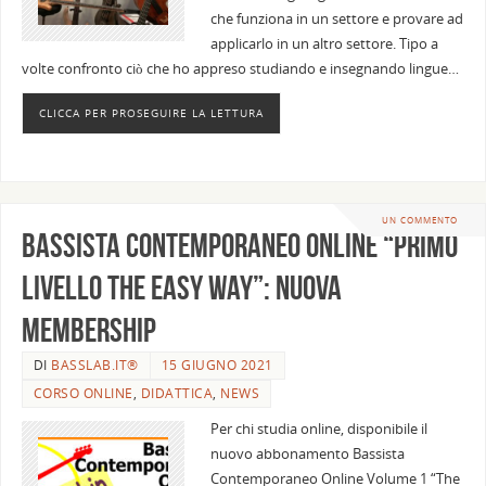
che funziona in un settore e provare ad
applicarlo in un altro settore. Tipo a
volte confronto ciò che ho appreso studiando e insegnando lingue…
CLICCA PER PROSEGUIRE LA LETTURA
UN COMMENTO
Bassista Contemporaneo Online “Primo
livello The easy way”: Nuova
membership
DI
BASSLAB.IT®
15 GIUGNO 2021
CORSO ONLINE
,
DIDATTICA
,
NEWS
Per chi studia online, disponibile il
nuovo abbonamento Bassista
Contemporaneo Online Volume 1 “The