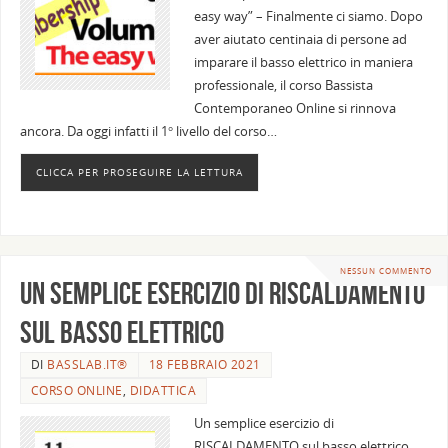
easy way” – Finalmente ci siamo. Dopo
aver aiutato centinaia di persone ad
imparare il basso elettrico in maniera
professionale, il corso Bassista
Contemporaneo Online si rinnova
ancora. Da oggi infatti il 1° livello del corso…
CLICCA PER PROSEGUIRE LA LETTURA
NESSUN COMMENTO
Un semplice esercizio di riscaldamento
sul basso elettrico
DI
BASSLAB.IT®
18 FEBBRAIO 2021
CORSO ONLINE
,
DIDATTICA
Un semplice esercizio di
RISCALDAMENTO sul basso elettrico