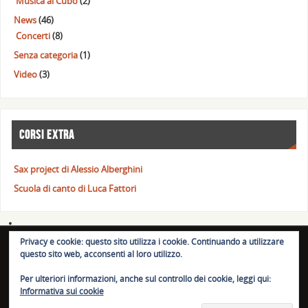
Musica al Cubo
(2)
News
(46)
Concerti
(8)
Senza categoria
(1)
Video
(3)
CORSI EXTRA
Sax project di Alessio Alberghini
Scuola di canto di Luca Fattori
Privacy e cookie: questo sito utilizza i cookie. Continuando a utilizzare
© BassLab.it 2023. BassLab.it è un marchio registrato per l'Italia.
questo sito web, acconsenti al loro utilizzo.
Riproduzione vietata.
Per ulteriori informazioni, anche sul controllo dei cookie, leggi qui:
Informativa sui cookie
POWERED BY
PARABOLA
&
WORDPRESS.