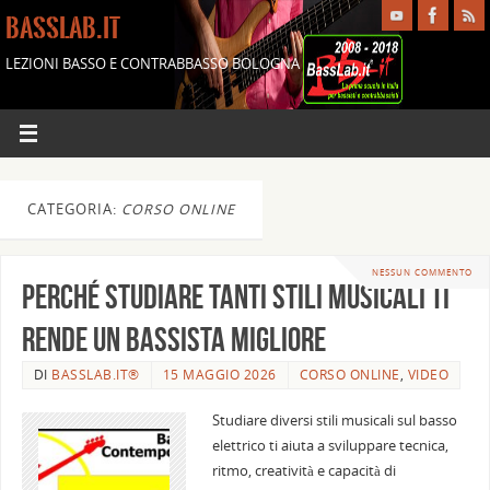
BASSLAB.IT
LEZIONI BASSO E CONTRABBASSO BOLOGNA
CATEGORIA:
CORSO ONLINE
NESSUN COMMENTO
Perché studiare tanti stili musicali ti
rende un bassista migliore
DI
BASSLAB.IT®
15 MAGGIO 2026
CORSO ONLINE
,
VIDEO
Studiare diversi stili musicali sul basso
elettrico ti aiuta a sviluppare tecnica,
ritmo, creatività e capacità di