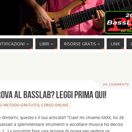
RTIFICAZIONI
LIBRI
RISORSE GRATIS
LINK
UN COMMENTO
rova al BassLab? Leggi prima qui!
SI METODO GRATUITO
,
CORSO ONLINE
 dintorni, questo è il tuo articolo!! “Ciao! mi chiamo XXXX, ho 26
passati a sperimentare strumenti e ascoltare musica ho deciso
o. […] è possibile fare una lezione di prova per vedere se