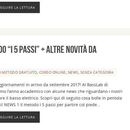
SEGUIRE LA LETTURA
 “I 5 passi” + altre novità da
SI METODO GRATUITO
,
CORSO ONLINE
,
NEWS
,
SENZA CATEGORIA
ggiornamenti in arrivo da settembre 2017! Al BassLab di
mo l’anno accademico con alcune news che riguardano i nostri
e il basso elettrico. Scopri qui di seguito cosa bolle in pentola
i! NEWS 1 Il metodo I 5 passi per partire col piede…
SEGUIRE LA LETTURA