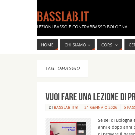
BASSLAB.IT
LEZIONI BASSO E CONTRABBASSO BOLOGNA
HOME
CHI SIAMO
CORSI
CE
TAG:
OMAGGIO
Vuoi fare una lezione di p
DI
BASSLAB.IT®
21 GENNAIO 2026
5 PAS
Se sei di Bologna e
anni e dopo anni 
di provare il bass