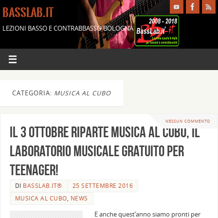
BASSLAB.IT
LEZIONI BASSO E CONTRABBASSO BOLOGNA
CATEGORIA:
MUSICA AL CUBO
NESSUN COMMENTO
Il 3 ottobre riparte Musica al Cubo, il
laboratorio musicale gratuito per
teenager!
DI
BASSLAB.IT®
25 SETTEMBRE 2016
MUSICA AL CUBO
,
NEWS
E anche quest’anno siamo pronti per