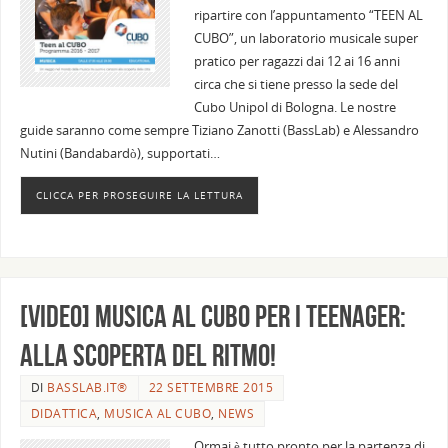
ripartire con l’appuntamento “TEEN AL
CUBO”, un laboratorio musicale super
pratico per ragazzi dai 12 ai 16 anni
circa che si tiene presso la sede del
Cubo Unipol di Bologna. Le nostre
guide saranno come sempre Tiziano Zanotti (BassLab) e Alessandro
Nutini (Bandabardò), supportati…
CLICCA PER PROSEGUIRE LA LETTURA
[Video] Musica al Cubo per i teenager:
alla scoperta del ritmo!
DI
BASSLAB.IT®
22 SETTEMBRE 2015
DIDATTICA
,
MUSICA AL CUBO
,
NEWS
Ormai è tutto pronto per la partenza di