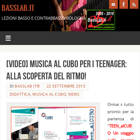
BASSLAB.IT
LEZIONI BASSO E CONTRABBASSO BOLOGNA
[Video] Musica al Cubo per i teenager:
alla scoperta del ritmo!
DI
BASSLAB.IT®
22 SETTEMBRE 2015
DIDATTICA
,
MUSICA AL CUBO
,
NEWS
Ormai è tutto
pronto per la
partenza di
“
TEEN_alCUB
O Un viaggio