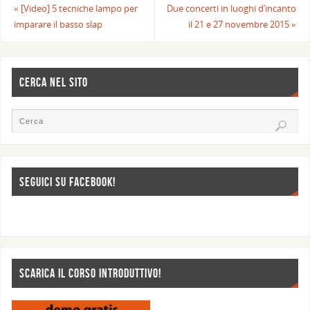
«
[Video] 5 tecniche lampo per
Due concerti in luoghi d’incanto
imparare il basso slap
il 21 e 27 novembre 2015
»
CERCA NEL SITO
SEGUICI SU FACEBOOK!
SCARICA IL CORSO INTRODUTTIVO!