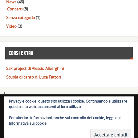
News
(46)
Concerti
(8)
Senza categoria
(1)
Video
(3)
CORSI EXTRA
Sax project di Alessio Alberghini
Scuola di canto di Luca Fattori
Privacy e cookie: questo sito utilizza i cookie. Continuando a utilizzare
© BassLab.it 2023. BassLab.it è un marchio registrato per l'Italia.
questo sito web, acconsenti al loro utilizzo.
Riproduzione vietata.
Per ulteriori informazioni, anche sul controllo dei cookie, leggi qui:
Informativa sui cookie
POWERED BY
PARABOLA
&
WORDPRESS.