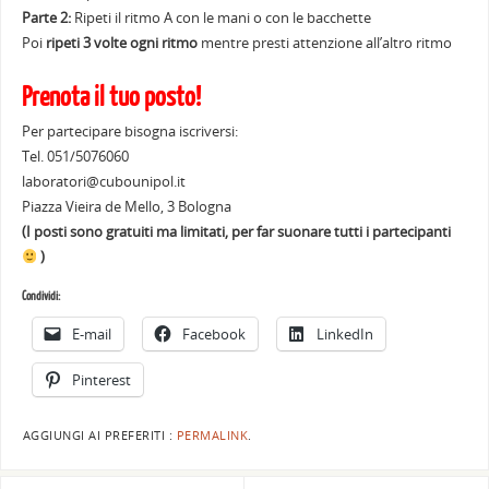
Parte 2:
Ripeti il ritmo A con le mani o con le bacchette
Poi
ripeti 3 volte ogni ritmo
mentre presti attenzione all’altro ritmo
Prenota il tuo posto!
Per partecipare bisogna iscriversi:
Tel. 051/5076060
laboratori@cubounipol.it
Piazza Vieira de Mello, 3 Bologna
(I posti sono gratuiti ma limitati, per far suonare tutti i partecipanti
)
Condividi:
E-mail
Facebook
LinkedIn
Pinterest
AGGIUNGI AI PREFERITI :
PERMALINK
.