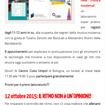
nella musica
moderna!
“,
un
laboratorio
super pratico
per
ragazzi
dagli 11-12 anni in su
, alla scoperta dei segreti della musica moderna
con la guida di Tiziano Zanotti del BassLab e Alessandro Nutini della
Bandabardò.
8 appuntamenti
per esplorare in prima persona (con gli strumenti e
le tecnologie che troverai a tua disposizione in sala) gli stili che
ancora oggi suoniamo e amiamo di più.
Dove? Al
Centro Cubo Unipol
di Bologna, un lunedì al mese dalle
17.30 alle 19.00. E puoi
partecipare
gratuitamente
!
Pronti per il primo laboratorio??
12 ottobre 2015: IL RITMO NON è UN’OPINIONE!
Per imparare il controllo del ritmo, non c’è cosa migliore che
allenarsi