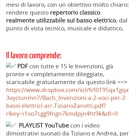
mesi di lavoro, con un obiettivo molto chiaro:
rendere questo
repertorio classico
realmente utilizzabile sul basso elettrico
, dal
punto di vista tecnico, musicale e didattico.
Il lavoro comprende:
PDF
con tutte e 15 le Invenzioni, già
pronte e completamente diteggiate,
scaricabile gratuitamente da questo link ==>
https://www.dropbox.com/scl/fi/l0195qx1gqx
3vyctunmn7/Bach_Invenzioni-a-2-voci-per-2-
bassi-elettrici-arr.TizianoZanotti.pdf?
rlkey=i1oo7cgg9fngn7kmdpjn4ht9k&dl=0
PLAYLIST
YouTube
con i video
dimostrativi suonati da Tiziano e Andrea, per