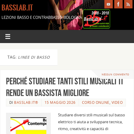
BASSLAB.IT
LEZIONI BASSO E CONTRABBASSO BOLOGNA
TAG:
LINEE DI BASSO
NESSUN COMMENTO
Perché studiare tanti stili musicali ti
rende un bassista migliore
DI
BASSLAB.IT®
15 MAGGIO 2026
CORSO ONLINE
,
VIDEO
Studiare diversi stili musicali sul basso
elettrico ti aiuta a sviluppare tecnica,
ritmo, creatività e capacità di