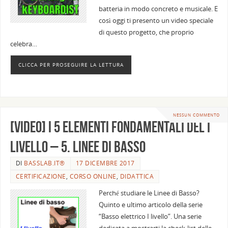
batteria in modo concreto e musicale. E
così oggi ti presento un video speciale
di questo progetto, che proprio
celebra…
CLICCA PER PROSEGUIRE LA LETTURA
NESSUN COMMENTO
[Video] I 5 elementi fondamentali del I
Livello – 5. Linee di basso
DI
BASSLAB.IT®
17 DICEMBRE 2017
CERTIFICAZIONE
,
CORSO ONLINE
,
DIDATTICA
Perché studiare le Linee di Basso?
Quinto e ultimo articolo della serie
“Basso elettrico I livello”. Una serie