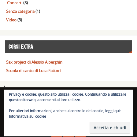
Concerti
(8)
Senza categoria
(1)
Video
(3)
CORSI EXTRA
Sax project di Alessio Alberghini
Scuola di canto di Luca Fattori
Privacy e cookie: questo sito utilizza i cookie. Continuando a utilizzare
© BassLab.it 2023. BassLab.it è un marchio registrato per l'Italia.
questo sito web, acconsenti al loro utilizzo.
Riproduzione vietata.
Per ulteriori informazioni, anche sul controllo dei cookie, leggi qui:
Informativa sui cookie
POWERED BY
PARABOLA
&
WORDPRESS.