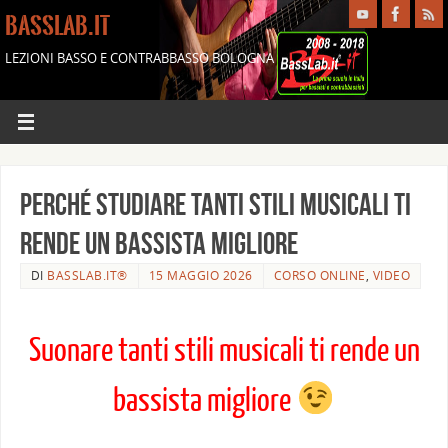
BASSLAB.IT
LEZIONI BASSO E CONTRABBASSO BOLOGNA
Perché studiare tanti stili musicali ti
rende un bassista migliore
DI
BASSLAB.IT®
15 MAGGIO 2026
CORSO ONLINE
,
VIDEO
Suonare tanti stili musicali ti rende un
bassista migliore
–